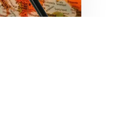
Söder

Låssmeder i Borås