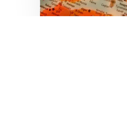
meder Från Norr till 

Låssmeder i Stockholm