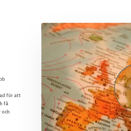
abb
ad för att
h få
r och